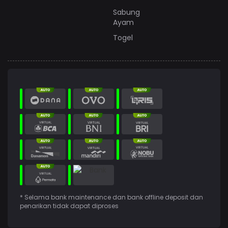
Sabung
Ayam
Togel
* Selama bank maintenance dan bank offline deposit dan
penarikan tidak dapat diproses