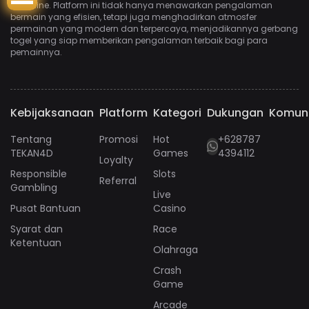
4D online. Platform ini tidak hanya menawarkan pengalaman
bermain yang efisien, tetapi juga menghadirkan atmosfer
permainan yang modern dan terpercaya, menjadikannya gerbang
togel yang siap memberikan pengalaman terbaik bagi para
pemainnya.
Kebijaksanaan
Platform
Kategori
Dukungan
Komun
Tentang
Promosi
Hot
+628787
TEKAN4D
Games
4394112
Loyalty
Responsible
Slots
Referral
Gambling
Live
Pusat Bantuan
Casino
Syarat dan
Race
Ketentuan
Olahraga
Crash
Game
Arcade