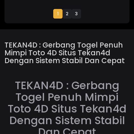
1
2
3
TEKAN4D : Gerbang Togel Penuh
Mimpi Toto 4D Situs Tekan4d
Dengan Sistem Stabil Dan Cepat
TEKAN4D : Gerbang
Togel Penuh Mimpi
Toto 4D Situs Tekan4d
Dengan Sistem Stabil
Dan Cepat