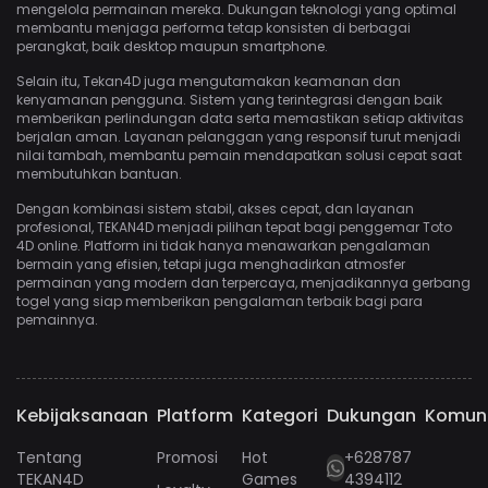
mengelola permainan mereka. Dukungan teknologi yang optimal
membantu menjaga performa tetap konsisten di berbagai
perangkat, baik desktop maupun smartphone.
Selain itu, Tekan4D juga mengutamakan keamanan dan
kenyamanan pengguna. Sistem yang terintegrasi dengan baik
memberikan perlindungan data serta memastikan setiap aktivitas
berjalan aman. Layanan pelanggan yang responsif turut menjadi
nilai tambah, membantu pemain mendapatkan solusi cepat saat
membutuhkan bantuan.
Dengan kombinasi sistem stabil, akses cepat, dan layanan
profesional, TEKAN4D menjadi pilihan tepat bagi penggemar Toto
4D online. Platform ini tidak hanya menawarkan pengalaman
bermain yang efisien, tetapi juga menghadirkan atmosfer
permainan yang modern dan terpercaya, menjadikannya gerbang
togel yang siap memberikan pengalaman terbaik bagi para
pemainnya.
Kebijaksanaan
Platform
Kategori
Dukungan
Komun
Tentang
Promosi
Hot
+628787
TEKAN4D
Games
4394112